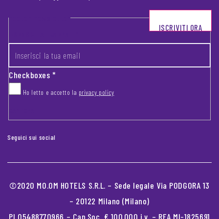
Footer newsletter
ISCRIVITI ORA
INSERISCI LA TUA EMAIL
*
Checkboxes
*
Ho letto e accetto la
privacy policy
CAPTCHA
Seguici sui social
©2020 MO.OM HOTELS S.R.L. – Sede legale Via PODGORA 13
– 20122 Milano (Milano)
PI 05488770966 – Cap.Soc. € 100.000 i.v. – REA MI-1825691