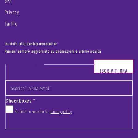
SPA
Privacy
Tariffe
Iscriviti alla nostra newsletter
Rimani sempre aggiornato su promozioni e ultime novità
Footer newsletter
ISCRIVITI ORA
INSERISCI LA TUA EMAIL
*
Checkboxes
*
Ho letto e accetto la
privacy policy
CAPTCHA