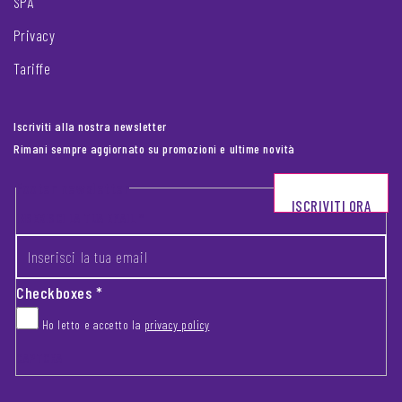
SPA
Privacy
Tariffe
Iscriviti alla nostra newsletter
Rimani sempre aggiornato su promozioni e ultime novità
Footer newsletter
ISCRIVITI ORA
INSERISCI LA TUA EMAIL
*
Checkboxes
*
Ho letto e accetto la
privacy policy
CAPTCHA