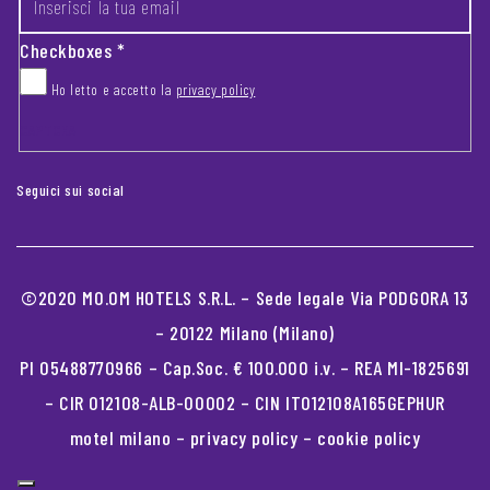
Checkboxes
*
Ho letto e accetto la
privacy policy
CAPTCHA
Seguici sui social
©2020 MO.OM HOTELS S.R.L. – Sede legale Via PODGORA 13
– 20122 Milano (Milano)
PI 05488770966 – Cap.Soc. € 100.000 i.v. – REA MI-1825691
– CIR 012108-ALB-00002 – CIN IT012108A165GEPHUR
motel milano
–
privacy policy
–
cookie policy