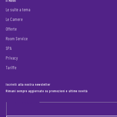
Il Motel
Le suite a tema
Le Camere
Offerte
Room Service
SPA
Privacy
Tariffe
Iscriviti alla nostra newsletter
Rimani sempre aggiornato su promozioni e ultime novità
Footer newsletter
INSERISCI LA TUA EMAIL
*