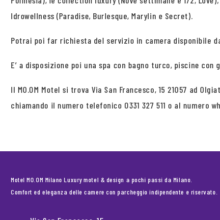
Polinesia), le collection luxury (Nove settimane e 1/2, Love),
Idrowellness (Paradise, Burlesque, Marylin e Secret).
Potrai poi far richiesta del servizio in camera disponibile da
E’ a disposizione poi una spa con bagno turco, piscine con 
Il MO.OM Motel si trova Via San Francesco, 15 21057 ad Olgia
chiamando il numero telefonico 0331 327 511 o al numero w
Motel MO.OM Milano Luxury motel & design a pochi passi da Milano.
Comfort ed eleganza delle camere con parcheggio indipendente e riservato.