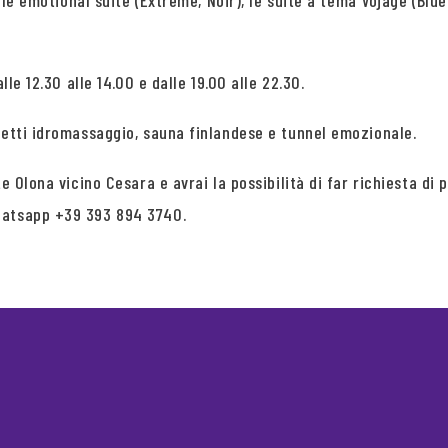
 le emotional suite (Extreme, Noir), le suite a tema Vojage (Blue
lle 12.30 alle 14.00 e dalle 19.00 alle 22.30.
getti idromassaggio, sauna finlandese e tunnel emozionale.
te Olona vicino Cesara e avrai la possibilità di far richiesta 
hatsapp +39 393 894 3740.