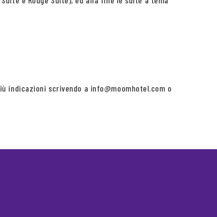
 Suite e Rouge Suite), ed alla fine le suite a tema
di più indicazioni scrivendo a info@moomhotel.com o