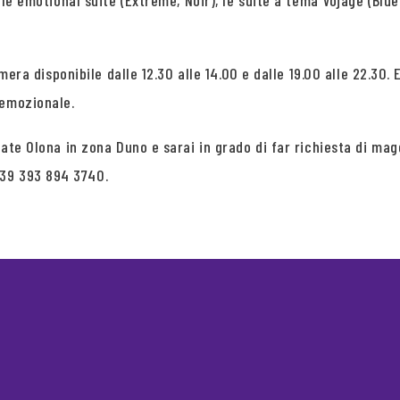
, le emotional suite (Extreme, Noir), le suite a tema Vojage (Blue
camera disponibile dalle 12.30 alle 14.00 e dalle 19.00 alle 22.30
 emozionale.
lgiate Olona in zona Duno e sarai in grado di far richiesta di 
+39 393 894 3740.