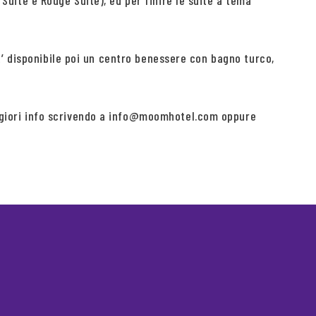
 Suite e Rouge Suite), ed per finire le suite a tema
. E’ disponibile poi un centro benessere con bagno turco,
maggiori info scrivendo a info@moomhotel.com oppure