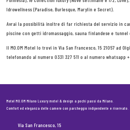
Polinesia), le collection luxury (Nove settimane e 1/2, Love)
Idrowellness (Paradise, Burlesque, Marylin e Secret).
Avrai la possibilità inoltre di far richiesta del servizio in 
piscine con getti idromassaggio, sauna finlandese e tunnel
Il MO.OM Motel lo trovi in Via San Francesco, 15 21057 ad O
telefonando al numero 0331 327 511 o al numero whatsapp 
Motel MO.OM Milano Luxury motel & design a pochi passi da Milano.
Comfort ed eleganza delle camere con parcheggio indipendente e riservato.
Via San Francesco, 15