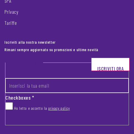
SPA
Privacy
Tariffe
Iscriviti alla nostra newsletter
Rimani sempre aggiornato su promozioni e ultime novità
Footer newsletter
ISCRIVITI ORA
INSERISCI LA TUA EMAIL
*
Checkboxes
*
Ho letto e accetto la
privacy policy
CAPTCHA