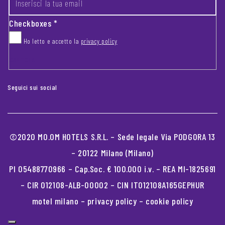
Checkboxes
*
Ho letto e accetto la
privacy policy
CAPTCHA
Seguici sui social
©2020 MO.OM HOTELS S.R.L. – Sede legale Via PODGORA 13
– 20122 Milano (Milano)
PI 05488770966 – Cap.Soc. € 100.000 i.v. – REA MI-1825691
– CIR 012108-ALB-00002 – CIN IT012108A165GEPHUR
motel milano
–
privacy policy
–
cookie policy