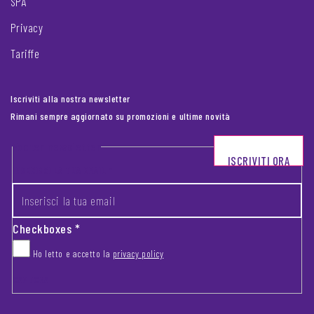
SPA
Privacy
Tariffe
Iscriviti alla nostra newsletter
Rimani sempre aggiornato su promozioni e ultime novità
Footer newsletter
ISCRIVITI ORA
INSERISCI LA TUA EMAIL
*
Checkboxes
*
Ho letto e accetto la
privacy policy
CAPTCHA