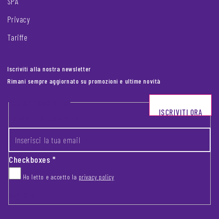
SPA
Privacy
Tariffe
Iscriviti alla nostra newsletter
Rimani sempre aggiornato su promozioni e ultime novità
Footer newsletter
ISCRIVITI ORA
INSERISCI LA TUA EMAIL
*
Checkboxes
*
Ho letto e accetto la
privacy policy
CAPTCHA