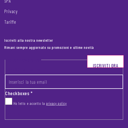
SPA
Privacy
Tariffe
Iscriviti alla nostra newsletter
Rimani sempre aggiornato su promozioni e ultime novità
Footer newsletter
ISCRIVITI ORA
INSERISCI LA TUA EMAIL
*
Checkboxes
*
Ho letto e accetto la
privacy policy
CAPTCHA