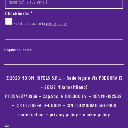
Checkboxes
*
Ho letto e accetto la
privacy policy
CAPTCHA
Seguici sui social
©2020 MO.OM HOTELS S.R.L. – Sede legale Via PODGORA 13
– 20122 Milano (Milano)
PI 05488770966 – Cap.Soc. € 100.000 i.v. – REA MI-1825691
– CIR 012108-ALB-00002 – CIN IT012108A165GEPHUR
motel milano
–
privacy policy
–
cookie policy