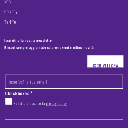
SPA
Privacy
Tariffe
Iscriviti alla nostra newsletter
Rimani sempre aggiornato su promozioni e ultime novità
Footer newsletter
ISCRIVITI ORA
INSERISCI LA TUA EMAIL
*
Checkboxes
*
Ho letto e accetto la
privacy policy
CAPTCHA