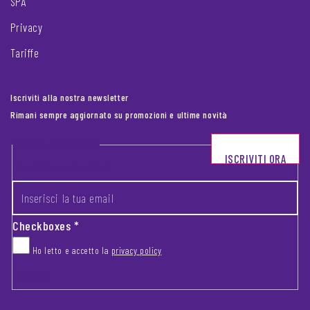
SPA
Privacy
Tariffe
Iscriviti alla nostra newsletter
Rimani sempre aggiornato su promozioni e ultime novità
Footer newsletter
ISCRIVITI ORA
INSERISCI LA TUA EMAIL
*
Checkboxes
*
Ho letto e accetto la
privacy policy
CAPTCHA