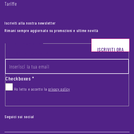
Tariffe
Iscriviti alla nostra newsletter
Rimani sempre aggiornato su promozioni e ultime novità
Footer newsletter
ISCRIVITI ORA
INSERISCI LA TUA EMAIL
*
Checkboxes
*
Ho letto e accetto la
privacy policy
CAPTCHA
Seguici sui social