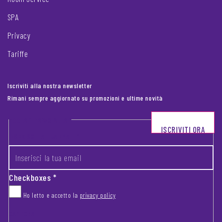
SPA
Privacy
Tariffe
Iscriviti alla nostra newsletter
Rimani sempre aggiornato su promozioni e ultime novità
Footer newsletter
ISCRIVITI ORA
INSERISCI LA TUA EMAIL
*
Checkboxes
*
Ho letto e accetto la
privacy policy
CAPTCHA