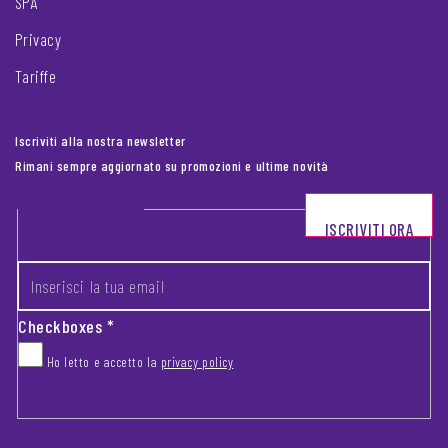
SPA
Privacy
Tariffe
Iscriviti alla nostra newsletter
Rimani sempre aggiornato su promozioni e ultime novità
Footer newsletter
ISCRIVITI ORA
INSERISCI LA TUA EMAIL
*
Checkboxes
*
Ho letto e accetto la
privacy policy
CAPTCHA