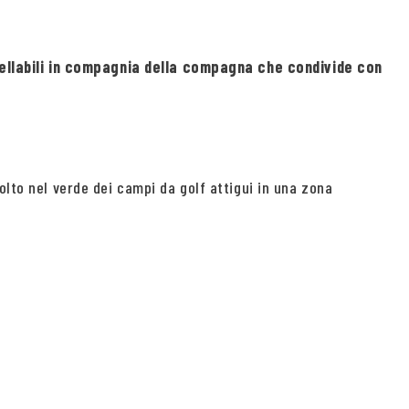
cellabili in compagnia della compagna che condivide con
olto nel verde dei campi da golf attigui in una zona