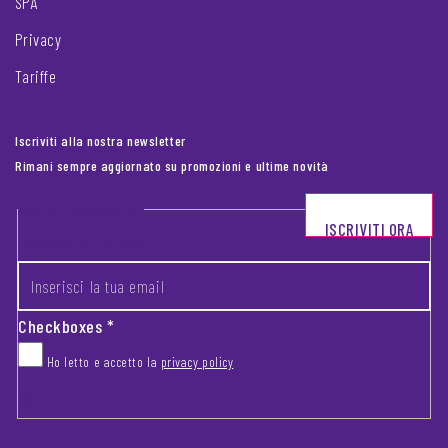
SPA
Privacy
Tariffe
Iscriviti alla nostra newsletter
Rimani sempre aggiornato su promozioni e ultime novità
Footer newsletter
ISCRIVITI ORA
INSERISCI LA TUA EMAIL
*
Checkboxes
*
Ho letto e accetto la
privacy policy
CAPTCHA