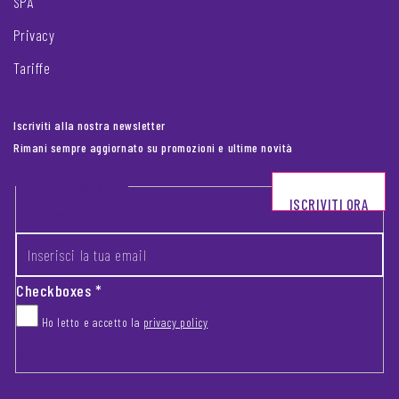
SPA
Privacy
Tariffe
Iscriviti alla nostra newsletter
Rimani sempre aggiornato su promozioni e ultime novità
Footer newsletter
ISCRIVITI ORA
INSERISCI LA TUA EMAIL
*
Checkboxes
*
Ho letto e accetto la
privacy policy
CAPTCHA