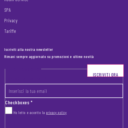
SPA
Privacy
Tariffe
Iscriviti alla nostra newsletter
Rimani sempre aggiornato su promozioni e ultime novità
Footer newsletter
ISCRIVITI ORA
INSERISCI LA TUA EMAIL
*
Checkboxes
*
Ho letto e accetto la
privacy policy
CAPTCHA