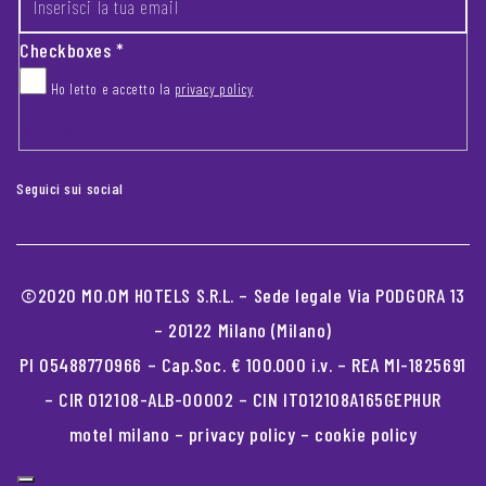
Checkboxes
*
Ho letto e accetto la
privacy policy
CAPTCHA
Seguici sui social
©2020 MO.OM HOTELS S.R.L. – Sede legale Via PODGORA 13
– 20122 Milano (Milano)
PI 05488770966 – Cap.Soc. € 100.000 i.v. – REA MI-1825691
– CIR 012108-ALB-00002 – CIN IT012108A165GEPHUR
motel milano
–
privacy policy
–
cookie policy