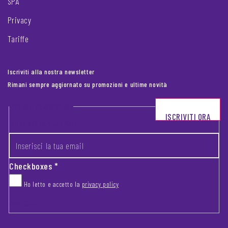
SPA
Privacy
Tariffe
Iscriviti alla nostra newsletter
Rimani sempre aggiornato su promozioni e ultime novità
Footer newsletter
ISCRIVITI ORA
INSERISCI LA TUA EMAIL
*
Checkboxes
*
Ho letto e accetto la
privacy policy
CAPTCHA