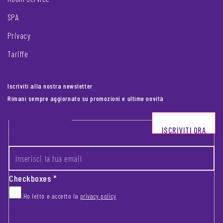
SPA
Privacy
Tariffe
Iscriviti alla nostra newsletter
Rimani sempre aggiornato su promozioni e ultime novità
Footer newsletter
ISCRIVITI ORA
INSERISCI LA TUA EMAIL
*
Checkboxes
*
Ho letto e accetto la
privacy policy
CAPTCHA