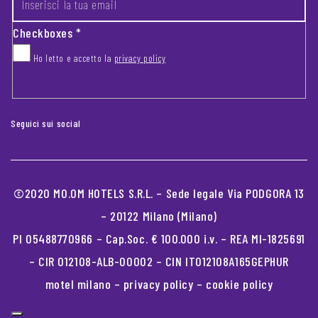
Checkboxes
*
Ho letto e accetto la
privacy policy
CAPTCHA
Seguici sui social
©2020 MO.OM HOTELS S.R.L. – Sede legale Via PODGORA 13
– 20122 Milano (Milano)
PI 05488770966 – Cap.Soc. € 100.000 i.v. – REA MI-1825691
– CIR 012108-ALB-00002 – CIN IT012108A165GEPHUR
motel milano
–
privacy policy
–
cookie policy