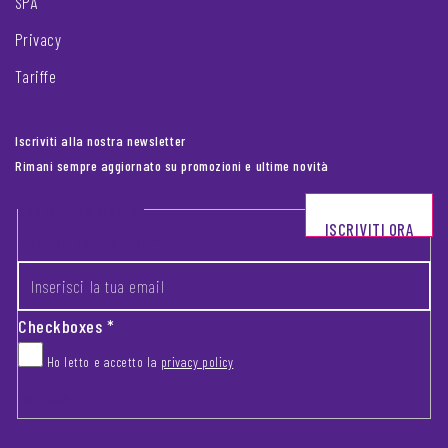
SPA
Privacy
Tariffe
Iscriviti alla nostra newsletter
Rimani sempre aggiornato su promozioni e ultime novità
Footer newsletter
ISCRIVITI ORA
INSERISCI LA TUA EMAIL
*
Checkboxes
*
Ho letto e accetto la
privacy policy
CAPTCHA