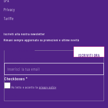
SPA
Privacy
Tariffe
Iscriviti alla nostra newsletter
Rimani sempre aggiornato su promozioni e ultime novità
Footer newsletter
ISCRIVITI ORA
INSERISCI LA TUA EMAIL
*
Checkboxes
*
Ho letto e accetto la
privacy policy
CAPTCHA