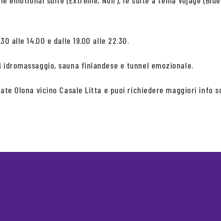
 le emotional suite (Extreme, Noir), le suite a tema Vojage (Blue
30 alle 14.00 e dalle 19.00 alle 22.30.
ti idromassaggio, sauna finlandese e tunnel emozionale.
lgiate Olona vicino Casale Litta e puoi richiedere maggiori in