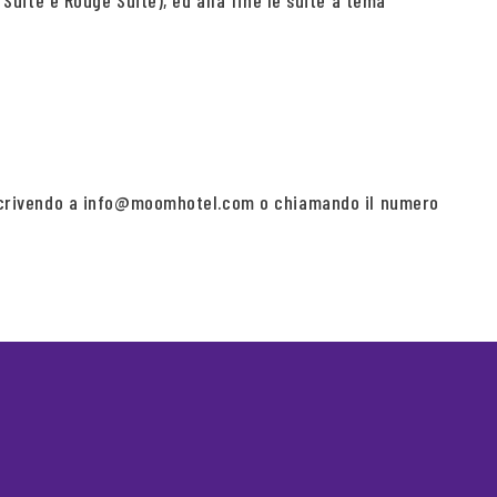
 Suite e Rouge Suite), ed alla fine le suite a tema
fo scrivendo a info@moomhotel.com o chiamando il numero