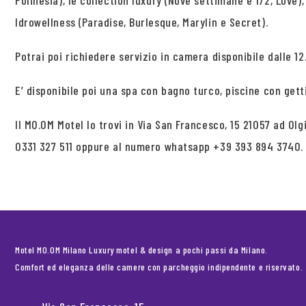
Polinesia), le collection luxury (Nove settimane e 1/2, Love),
Idrowellness (Paradise, Burlesque, Marylin e Secret).
Potrai poi richiedere servizio in camera disponibile dalle 12.
E’ disponibile poi una spa con bagno turco, piscine con get
Il MO.OM Motel lo trovi in Via San Francesco, 15 21057 ad O
0331 327 511 oppure al numero whatsapp +39 393 894 3740.
Motel MO.OM Milano Luxury motel & design a pochi passi da Milano.
Comfort ed eleganza delle camere con parcheggio indipendente e riservato.