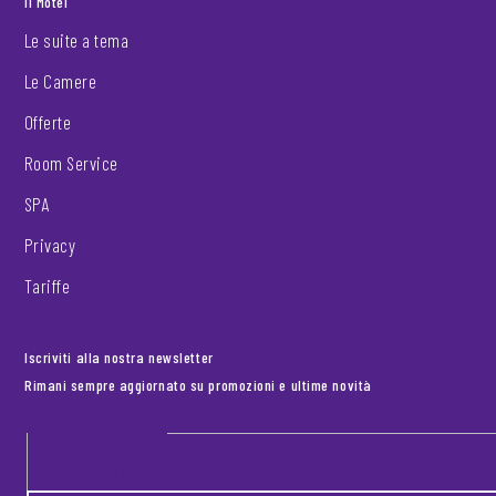
Il Motel
Le suite a tema
Le Camere
Offerte
Room Service
SPA
Privacy
Tariffe
Iscriviti alla nostra newsletter
Rimani sempre aggiornato su promozioni e ultime novità
Footer newsletter
INSERISCI LA TUA EMAIL
*