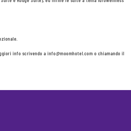
e Suite e Rouge Suite), ed infine le suite a tema Idrowellness
ozionale.
 maggiori info scrivendo a info@moomhotel.com o chiamando il