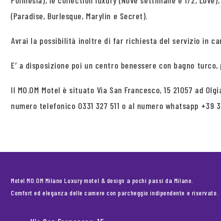
Polinesia), le collection luxury (Nove settimane e 1/2, Love)
(Paradise, Burlesque, Marylin e Secret).
Avrai la possibilità inoltre di far richiesta del servizio in c
E’ a disposizione poi un centro benessere con bagno turco,
Il MO.OM Motel è situato Via San Francesco, 15 21057 ad Olg
numero telefonico 0331 327 511 o al numero whatsapp +39 
Motel MO.OM Milano Luxury motel & design a pochi passi da Milano.
Comfort ed eleganza delle camere con parcheggio indipendente e riservato.