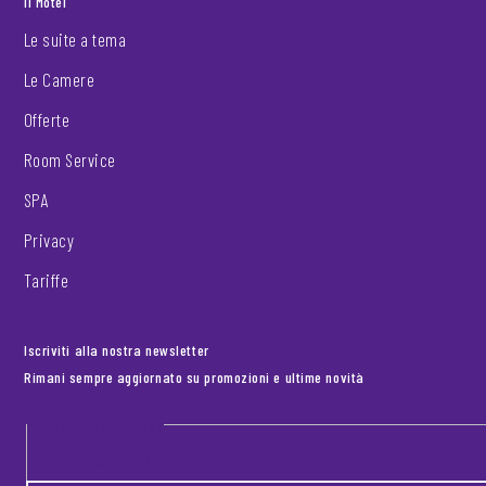
Il Motel
Le suite a tema
Le Camere
Offerte
Room Service
SPA
Privacy
Tariffe
Iscriviti alla nostra newsletter
Rimani sempre aggiornato su promozioni e ultime novità
Footer newsletter
INSERISCI LA TUA EMAIL
*