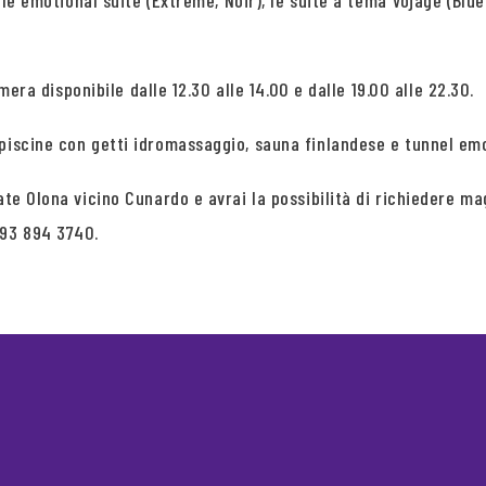
, le emotional suite (Extreme, Noir), le suite a tema Vojage (Blu
amera disponibile dalle 12.30 alle 14.00 e dalle 19.00 alle 22.30.
 piscine con getti idromassaggio, sauna finlandese e tunnel em
iate Olona vicino Cunardo e avrai la possibilità di richiedere
393 894 3740.