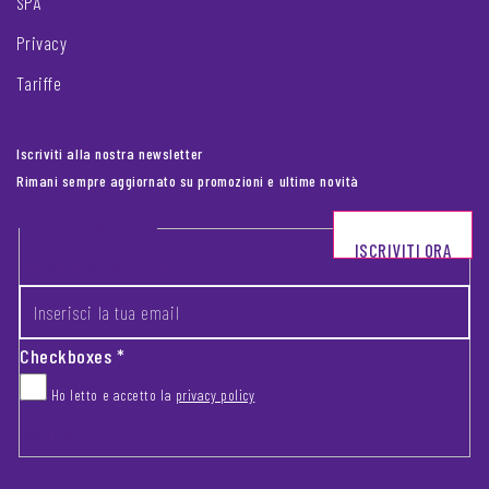
SPA
Privacy
Tariffe
Iscriviti alla nostra newsletter
Rimani sempre aggiornato su promozioni e ultime novità
Footer newsletter
ISCRIVITI ORA
INSERISCI LA TUA EMAIL
*
Checkboxes
*
Ho letto e accetto la
privacy policy
CAPTCHA