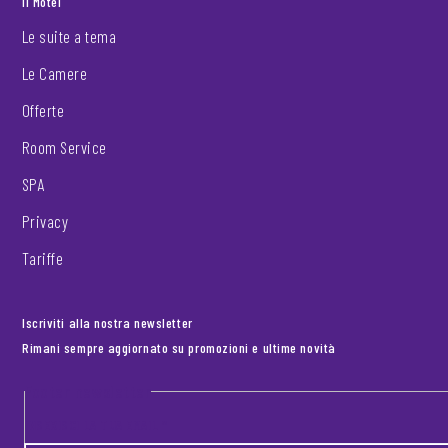
Il Motel
Le suite a tema
Le Camere
Offerte
Room Service
SPA
Privacy
Tariffe
Iscriviti alla nostra newsletter
Rimani sempre aggiornato su promozioni e ultime novità
Footer newsletter
INSERISCI LA TUA EMAIL
*