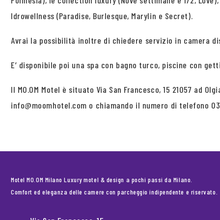
Polinesia), le collection luxury (Nove settimane e 1/2, Love)
Idrowellness (Paradise, Burlesque, Marylin e Secret).
Avrai la possibilità inoltre di chiedere servizio in camera dis
E’ disponibile poi una spa con bagno turco, piscine con get
Il MO.OM Motel è situato Via San Francesco, 15 21057 ad Olgi
info@moomhotel.com o chiamando il numero di telefono 03
Motel MO.OM Milano Luxury motel & design a pochi passi da Milano.
Comfort ed eleganza delle camere con parcheggio indipendente e riservato.