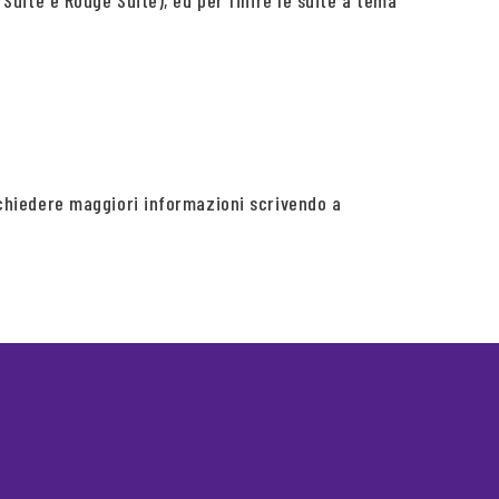
 Suite e Rouge Suite), ed per finire le suite a tema
richiedere maggiori informazioni scrivendo a