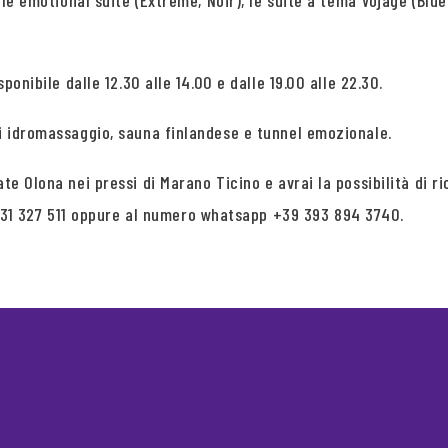
, le emotional suite (Extreme, Noir), le suite a tema Vojage (Blue
ponibile dalle 12.30 alle 14.00 e dalle 19.00 alle 22.30.
ti idromassaggio, sauna finlandese e tunnel emozionale.
ate Olona nei pressi di Marano Ticino e avrai la possibilità di 
31 327 511 oppure al numero whatsapp +39 393 894 3740.