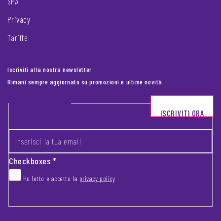
SPA
Privacy
Tariffe
Iscriviti alla nostra newsletter
Rimani sempre aggiornato su promozioni e ultime novità
Footer newsletter
ISCRIVITI ORA
INSERISCI LA TUA EMAIL
*
Checkboxes
*
Ho letto e accetto la
privacy policy
CAPTCHA