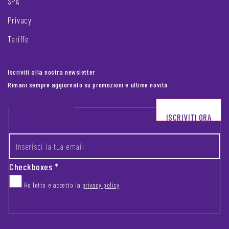
SPA
Privacy
Tariffe
Iscriviti alla nostra newsletter
Rimani sempre aggiornato su promozioni e ultime novità
Footer newsletter
ISCRIVITI ORA
INSERISCI LA TUA EMAIL
*
Checkboxes
*
Ho letto e accetto la
privacy policy
CAPTCHA