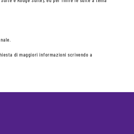
 Suite e Rouge Suite), ed per finire le suite a tema
nale.
chiesta di maggiori informazioni scrivendo a