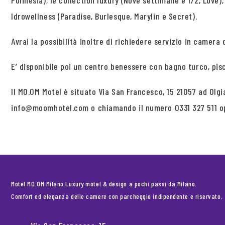
Polinesia), le collection luxury (Nove settimane e 1/2, Love)
Idrowellness (Paradise, Burlesque, Marylin e Secret).
Avrai la possibilità inoltre di richiedere servizio in camera d
E’ disponibile poi un centro benessere con bagno turco, pis
Il MO.OM Motel è situato Via San Francesco, 15 21057 ad Olgi
info@moomhotel.com o chiamando il numero 0331 327 511 o
Motel MO.OM Milano Luxury motel & design a pochi passi da Milano.
Comfort ed eleganza delle camere con parcheggio indipendente e riservato.