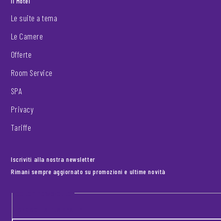
Il Motel
Le suite a tema
Le Camere
Offerte
Room Service
SPA
Privacy
Tariffe
Iscriviti alla nostra newsletter
Rimani sempre aggiornato su promozioni e ultime novità
Footer newsletter
INSERISCI LA TUA EMAIL
*