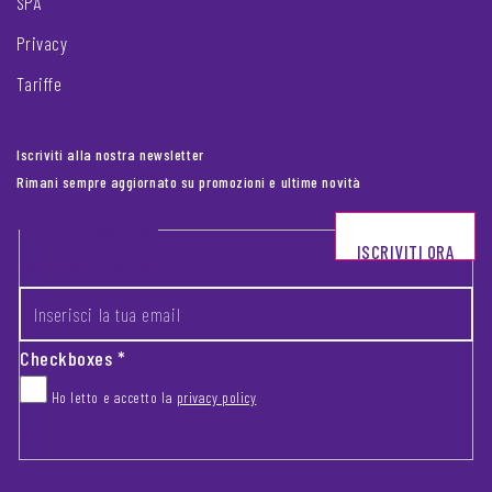
SPA
Privacy
Tariffe
Iscriviti alla nostra newsletter
Rimani sempre aggiornato su promozioni e ultime novità
Footer newsletter
ISCRIVITI ORA
INSERISCI LA TUA EMAIL
*
Checkboxes
*
Ho letto e accetto la
privacy policy
CAPTCHA