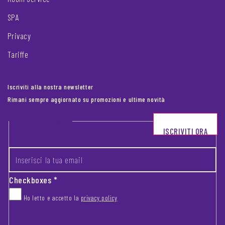
SPA
Privacy
Tariffe
Iscriviti alla nostra newsletter
Rimani sempre aggiornato su promozioni e ultime novità
Footer newsletter
ISCRIVITI ORA
INSERISCI LA TUA EMAIL
*
Checkboxes
*
Ho letto e accetto la
privacy policy
CAPTCHA