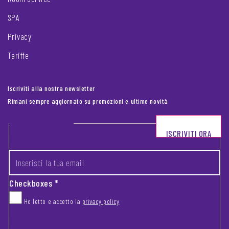
SPA
Privacy
Tariffe
Iscriviti alla nostra newsletter
Rimani sempre aggiornato su promozioni e ultime novità
Footer newsletter
ISCRIVITI ORA
INSERISCI LA TUA EMAIL
*
Checkboxes
*
Ho letto e accetto la
privacy policy
CAPTCHA