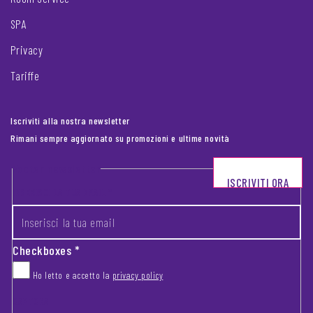
SPA
Privacy
Tariffe
Iscriviti alla nostra newsletter
Rimani sempre aggiornato su promozioni e ultime novità
Footer newsletter
ISCRIVITI ORA
INSERISCI LA TUA EMAIL
*
Checkboxes
*
Ho letto e accetto la
privacy policy
CAPTCHA