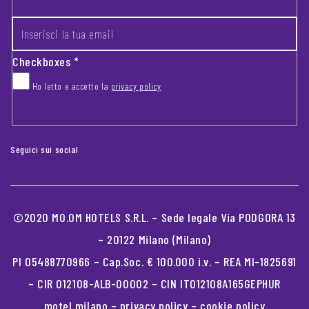
INSERISCI LA TUA EMAIL
*
Checkboxes
*
Ho letto e accetto la
privacy policy
CAPTCHA
Seguici sui social
©2020 MO.OM HOTELS S.R.L. – Sede legale Via PODGORA 13
– 20122 Milano (Milano)
PI 05488770966 – Cap.Soc. € 100.000 i.v. – REA MI-1825691
– CIR 012108-ALB-00002 – CIN IT012108A165GEPHUR
motel milano
–
privacy policy
–
cookie policy