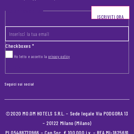
Footer newsletter
ISCRIVITI ORA
INSERISCI LA TUA EMAIL
*
Checkboxes
*
Ho letto e accetto la
privacy policy
CAPTCHA
Seguici sui social
©2020 MO.OM HOTELS S.R.L. – Sede legale Via PODGORA 13
– 20122 Milano (Milano)
PI 05488770966 – Cap.Soc. € 100.000 i.v. – REA MI-1825691