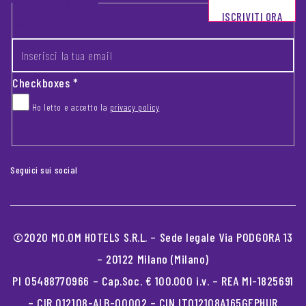
Footer newsletter
ISCRIVITI ORA
INSERISCI LA TUA EMAIL
*
Checkboxes
*
Ho letto e accetto la
privacy policy
CAPTCHA
Seguici sui social
©2020 MO.OM HOTELS S.R.L. – Sede legale Via PODGORA 13
– 20122 Milano (Milano)
PI 05488770966 – Cap.Soc. € 100.000 i.v. – REA MI-1825691
– CIR 012108-ALB-00002 – CIN IT012108A165GEPHUR