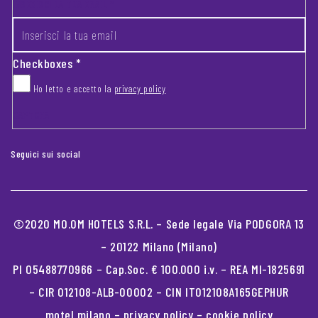
INSERISCI LA TUA EMAIL
*
Checkboxes
*
Ho letto e accetto la
privacy policy
CAPTCHA
Seguici sui social
©2020 MO.OM HOTELS S.R.L. – Sede legale Via PODGORA 13
– 20122 Milano (Milano)
PI 05488770966 – Cap.Soc. € 100.000 i.v. – REA MI-1825691
– CIR 012108-ALB-00002 – CIN IT012108A165GEPHUR
motel milano
–
privacy policy
–
cookie policy