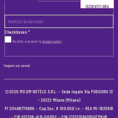
Footer newsletter
ISCRIVITI ORA
INSERISCI LA TUA EMAIL
*
Checkboxes
*
Ho letto e accetto la
privacy policy
CAPTCHA
Seguici sui social
©2020 MO.OM HOTELS S.R.L. – Sede legale Via PODGORA 13
– 20122 Milano (Milano)
PI 05488770966 – Cap.Soc. € 100.000 i.v. – REA MI-1825691
– CIR 012108-ALB-00002 – CIN IT012108A165GEPHUR