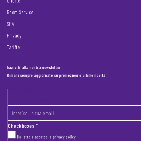
Offerte
Room Service
SPA
Privacy
Tariffe
Iscriviti alla nostra newsletter
Rimani sempre aggiornato su promozioni e ultime novità
Footer newsletter
INSERISCI LA TUA EMAIL
*
Checkboxes
*
Ho letto e accetto la
privacy policy