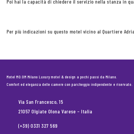
Poi hai la capacità di chiedere il servizio nella stanza in q
Per più indicazioni su questo motel vicino al Quartiere Adr
Motel MO.OM Milano Luxury motel & design a pochi passi da Milano.
Comfort ed eleganza delle camere con parcheggio indipendente e riservato.
Via San Francesco, 15
21057 Olgiate Olona Varese – Italia
(+39) 0331 327 569