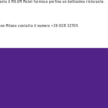
uanto il MO.OM Motel fornisce perfino un bellissimo ristorante.
iano Milano contatta il numero +39 0331 327511.