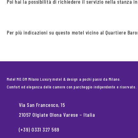
Poi hai la possibilità di richiedere il servizio nella stanza
Per più indicazioni su questo motel vicino al Quartiere Bar
Motel MO.OM Milano Luxury motel & design a pochi passi da Milano.
Comfort ed eleganza delle camere con parcheggio indipendente e riservato.
Via San Francesco, 15
21057 Olgiate Olona Varese – Italia
(+39) 0331 327 569