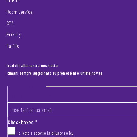
Offerte
Room Service
SPA
Privacy
Tariffe
Iscriviti alla nostra newsletter
Rimani sempre aggiornato su promozioni e ultime novità
Footer newsletter
INSERISCI LA TUA EMAIL
*
Checkboxes
*
Ho letto e accetto la
privacy policy