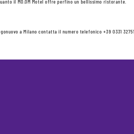
 quanto il MO.OM Motel offre perfino un bellissimo ristorante.
rgonuovo a Milano contatta il numero telefonico +39 0331 32751