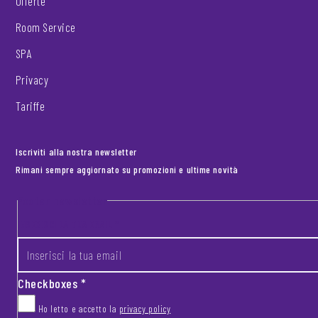
Offerte
Room Service
SPA
Privacy
Tariffe
Iscriviti alla nostra newsletter
Rimani sempre aggiornato su promozioni e ultime novità
Footer newsletter
INSERISCI LA TUA EMAIL
*
Checkboxes
*
Ho letto e accetto la
privacy policy