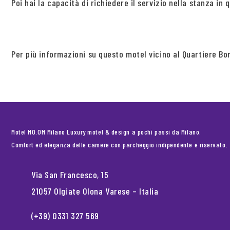
Poi hai la capacità di richiedere il servizio nella stanza in
Per più informazioni su questo motel vicino al Quartiere Bo
Motel MO.OM Milano Luxury motel & design a pochi passi da Milano.
Comfort ed eleganza delle camere con parcheggio indipendente e riservato.
Via San Francesco, 15
21057 Olgiate Olona Varese – Italia
(+39) 0331 327 569