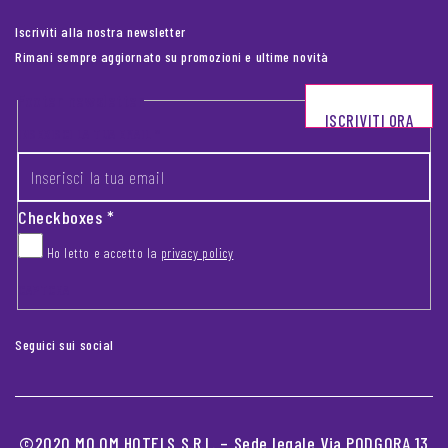
Iscriviti alla nostra newsletter
Rimani sempre aggiornato su promozioni e ultime novità
Footer newsletter
ISCRIVITI ORA
INSERISCI LA TUA EMAIL
*
Checkboxes
*
Ho letto e accetto la
privacy policy
CAPTCHA
Seguici sui social
©2020 MO.OM HOTELS S.R.L. – Sede legale Via PODGORA 13