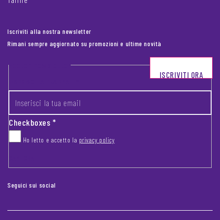
Iscriviti alla nostra newsletter
Rimani sempre aggiornato su promozioni e ultime novità
Footer newsletter
ISCRIVITI ORA
INSERISCI LA TUA EMAIL
*
Checkboxes
*
Ho letto e accetto la
privacy policy
CAPTCHA
Seguici sui social