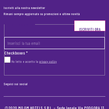
Iscriviti alla nostra newsletter
Rimani sempre aggiornato su promozioni e ultime novità
Footer newsletter
ISCRIVITI ORA
INSERISCI LA TUA EMAIL
*
Checkboxes
*
Ho letto e accetto la
privacy policy
CAPTCHA
Seguici sui social
©2020 MO.OM HOTELS S.R.L. – Sede legale Via PODGORA 13