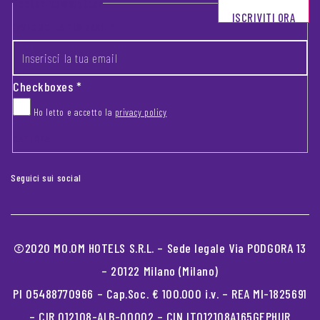
Footer newsletter
ISCRIVITI ORA
INSERISCI LA TUA EMAIL
*
Checkboxes
*
Ho letto e accetto la
privacy policy
CAPTCHA
Seguici sui social
©2020 MO.OM HOTELS S.R.L. – Sede legale Via PODGORA 13
– 20122 Milano (Milano)
PI 05488770966 – Cap.Soc. € 100.000 i.v. – REA MI-1825691
– CIR 012108-ALB-00002 – CIN IT012108A165GEPHUR